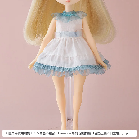
※圖片為使用範例。※本商品不包含「Harmonia系列 原創假髮（自然直髮／白金色）」以外商品內容。