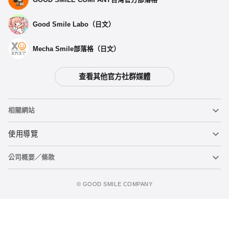
Good Smile Labo（日文）
選擇類型
Mecha Smile部落格（日文）
中長波浪捲髮／薄荷色
查看其他官方社群媒體
預購期間：2024年04月18日~至 (JST)2024年05月29日
2024年10月發售・每人限購3個
相關網站
自然直髮／白金色
預購期間：2024年04月18日~至 (JST)2024年05月29日
黏土人
使用導覽
2024年10月發售・每人限購3個
公司概要／條款
黏土人臉部製造機（英文）
重要公告
髮尾捲長髮／亞麻灰
加入購物車
預購期間：2024年04月18日~至 (JST)2024年05月29日
figma
FAQ及各種諮詢
使用條款
2024年10月發售・每人限購3個
©️ GOOD SMILE COMPANY
Mecha Smile（日文）
個人資料隱私權政策