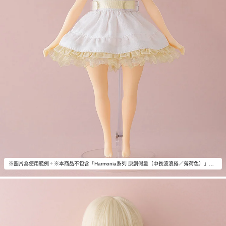
※圖片為使用範例。※本商品不包含「Harmonia系列 原創假髮（中長波浪捲／薄荷色）」以外商品內容。