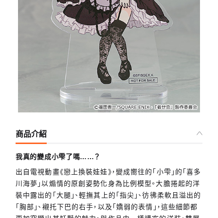
商品介紹
我真的變成小雫了嗎……？
出自電視動畫《戀上換裝娃娃》，變成嚮往的「小雫」的「喜多
川海夢」以煽情的原創姿勢化身為比例模型。大膽捲起的洋
裝中露出的「大腿」、輕撫其上的「指尖」、彷彿柔軟且溢出的
「胸部」、襯托下巴的右手，以及「嬌弱的表情」，這些細節都