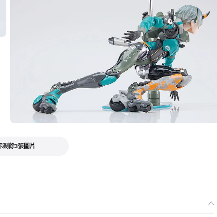
示剩餘3張圖片