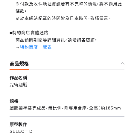
※付款及收件地址資訊若有不完整的情況，將不適用此
條款。
※於本網站記載的時間皆為日本時間，敬請留意。
■特約商店實體通路
商品預購期間等詳細資訊，請洽詢各店鋪。
→
特約商店一覽表
商品規格
作品名稱
咒術迴戰
規格
塑膠製塗裝完成品・無比例・附專用台座・全高：約185mm
原型製作
SELECT D