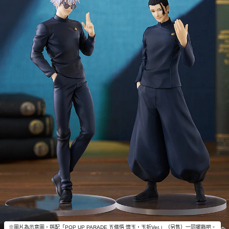
※圖片為示意圖。搭配「POP UP PARADE 五條悟 懷玉‧玉折Ver.」（另售）一同擺飾吧。