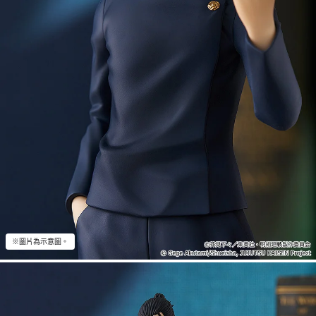
※圖片為示意圖。