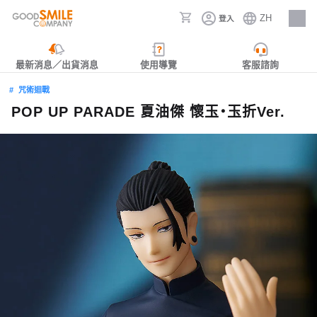
ZH
登入
人才招募
最新消息／出貨消息
使用導覽
客服諮詢
咒術迴戰
POP UP PARADE 夏油傑 懷玉‧玉折Ver.