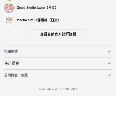
Good Smile Labo（日文）
Mecha Smile部落格（日文）
查看其他官方社群媒體
相關網站
黏土人
使用導覽
公司概要／條款
黏土人臉部製造機（英文）
重要公告
加入購物車
figma
FAQ及各種諮詢
使用條款
©️ GOOD SMILE COMPANY
Mecha Smile（日文）
個人資料隱私權政策
POP UP PARADE
關於特定商務交易法之標示