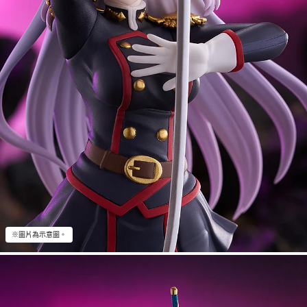
※圖片為示意圖。