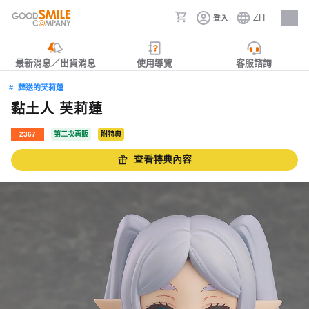
ZH
登入
人才招募
最新消息／出貨消息
使用導覽
客服諮詢
葬送的芙莉蓮
黏土人 芙莉蓮
2367
第二次再販
附特典
查看特典內容