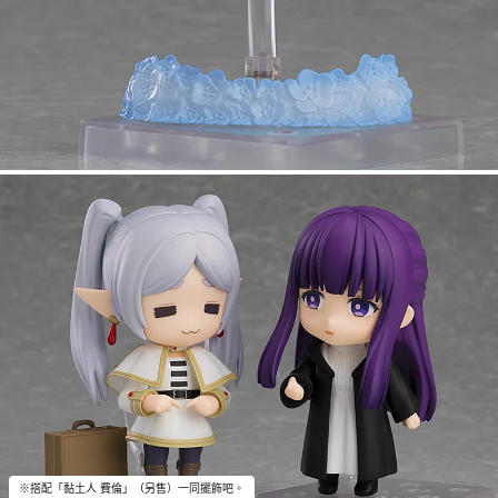
※搭配「黏土人 費倫」（另售）一同擺飾吧。