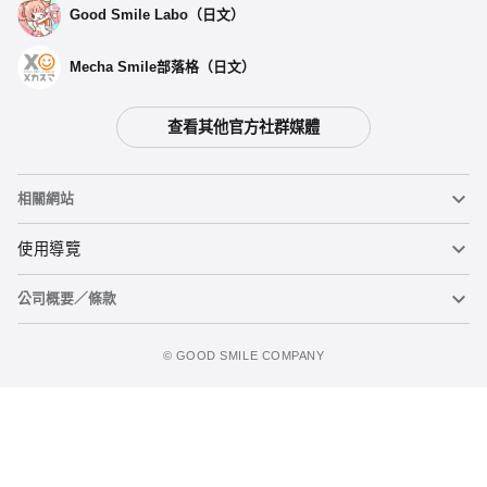
Good Smile Labo（日文）
選擇類型
Mecha Smile部落格（日文）
【第二次再販】 黏土人 芙莉蓮 - 預定於2026年08月發售
查看其他官方社群媒體
開放預購中
相關網站
【再販】 黏土人 芙莉蓮 - 預定於2025年05月發售
黏土人
使用導覽
預購截止
公司概要／條款
黏土人臉部製造機（英文）
重要公告
黏土人 芙莉蓮 -預定於 2024年07月發售
立即預購
預購期間：2023年12月21日~至 (JST)2024年02月14日
figma
FAQ及各種諮詢
使用條款
©️ GOOD SMILE COMPANY
2024年07月發售・每人限購3個
Mecha Smile（日文）
個人資料隱私權政策
POP UP PARADE
關於特定商務交易法之標示