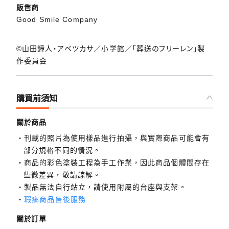
販售商
Good Smile Company
©山田鐘人・アベツカサ／小学館／「葬送のフリーレン」製
作委員会
購買前須知
關於商品
刊載的照片為使用樣品進行拍攝，與實際商品可能會有
部分規格不同的情況。
商品的彩色塗裝工程為手工作業，因此商品個體間存在
些微差異，敬請諒解。
製品無法自行站立，請使用附屬的台座與支架。
瑕疵商品售後服務
關於訂單