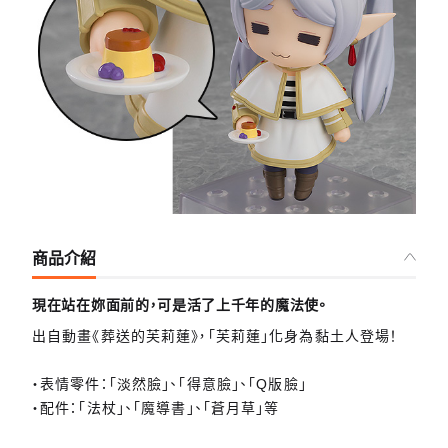
商品介紹
現在站在妳面前的，可是活了上千年的魔法使。
出自動畫《葬送的芙莉蓮》，「芙莉蓮」化身為黏土人登場！
・表情零件：「淡然臉」、「得意臉」、「Q版臉」
・配件：「法杖」、「魔導書」、「蒼月草」等