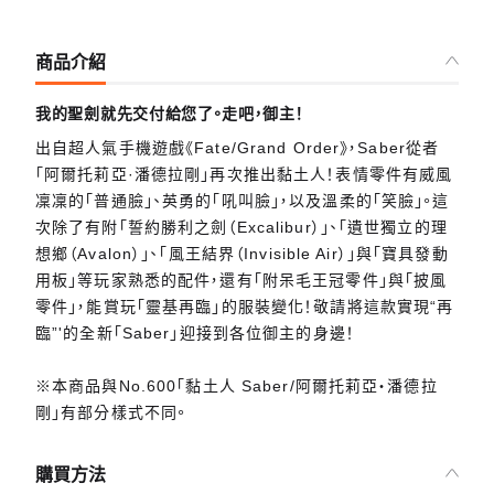
商品介紹
我的聖劍就先交付給您了。走吧，御主！
出自超人氣手機遊戲《Fate/Grand Order》，Saber從者
「阿爾托莉亞·潘德拉剛」再次推出黏土人！表情零件有威風
凜凜的「普通臉」、英勇的「吼叫臉」，以及溫柔的「笑臉」。這
次除了有附「誓約勝利之劍（Excalibur）」、「遺世獨立的理
想鄉（Avalon）」、「風王結界（Invisible Air）」與「寶具發動
用板」等玩家熟悉的配件，還有「附呆毛王冠零件」與「披風
零件」，能賞玩「靈基再臨」的服裝變化！敬請將這款實現“再
臨”'的全新「Saber」迎接到各位御主的身邊！
※本商品與No.600「黏土人 Saber/阿爾托莉亞・潘德拉
剛」有部分樣式不同。
購買方法