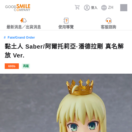
ZH
登入
人才招募
最新消息／出貨消息
使用導覽
客服諮詢
Fate/Grand Order
黏土人 Saber/阿爾托莉亞·潘德拉剛 真名解
放 Ver.
600b
再販