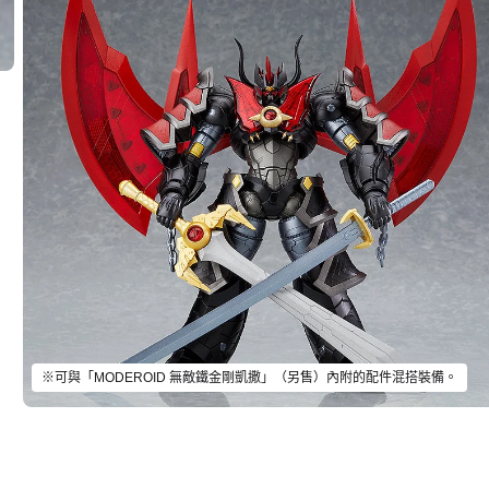
※可與「MODEROID 無敵鐵金剛凱撒」（另售）內附的配件混搭裝備。