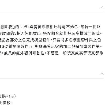
鐵金剛凱撒」的世界。與魔神凱撒相比絲毫不遜色，背著一把巨
與腰間的3把刀皆能拔出，搭配組合就能把玩多樣戰鬥架式。
產品為部分上色完成模型套件，只要將多色模型套件與上色
ABS硬質塑膠製作，可對應高等玩家的加工與追加塗裝作業。
勢。兼具帥氣外觀與可動性，不管是一般玩家或高等玩家都能
訂購。（※）
此條款。