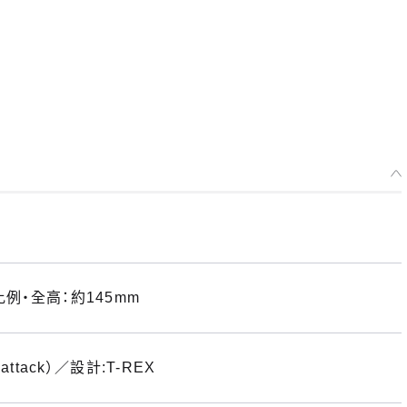
例・全高：約145mm
ttack）／設計:T-REX