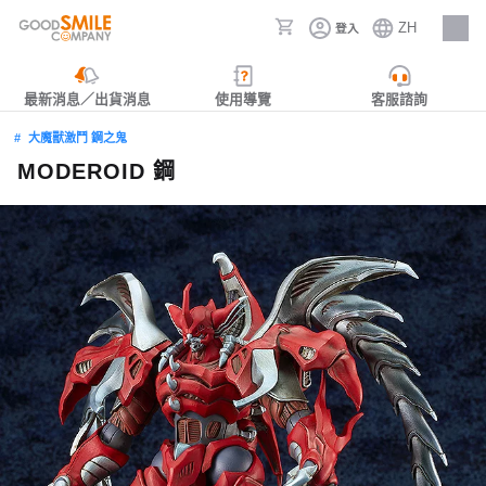
ZH
登入
人才招募
最新消息／出貨消息
使用導覽
客服諮詢
大魔獸激鬥 鋼之鬼
MODEROID 鋼