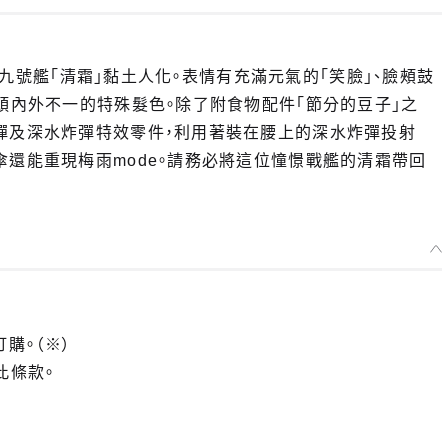
艦十九號艦「清霜」黏土人化。表情有充滿元氣的「笑臉」、臉頰鼓
那頭內外不一的特殊髮色。除了附食物配件「節分的豆子」之
炸彈及深水炸彈特效零件，利用著裝在腰上的深水炸彈投射
傘還能重現梅雨mode。請務必將這位憧憬戰艦的清霜帶回
訂購。（※）
此條款。