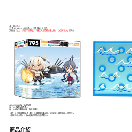
線上商店特典
於「GOODSMILE線上商店」訂購「黏土人 清霜」，
將贈送「
黏土人 清霜 特製外盒
」「
黏土人用特別規格台座
」「
海面背景片
」特典！
GOODSMILE線上商店特典
黏土人 清霜 特製外盒、
黏土人用特別規格台座、海面背景片
※黏土人 清霜 特製外盒、黏土人用特別規格台座、海面背景片將與商品一同發送。
※圖片為暫定設計，會有變更的可能性敬請見諒。
商品介紹