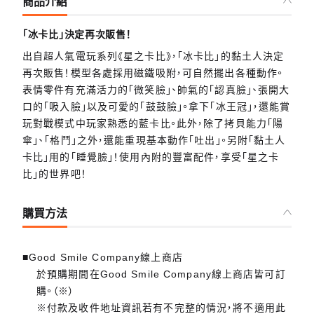
商品介紹
「冰卡比」決定再次販售！
出自超人氣電玩系列《星之卡比》，「冰卡比」的黏土人決定
再次販售！模型各處採用磁鐵吸附，可自然擺出各種動作。
表情零件有充滿活力的「微笑臉」、帥氣的「認真臉」、張開大
口的「吸入臉」以及可愛的「鼓鼓臉」。拿下「冰王冠」，還能賞
玩對戰模式中玩家熟悉的藍卡比。此外，除了拷貝能力「陽
傘」、「格鬥」之外，還能重現基本動作「吐出」。另附「黏土人
卡比」用的「睡覺臉」！使用內附的豐富配件，享受「星之卡
比」的世界吧！
購買方法
■Good Smile Company線上商店
於預購期間在Good Smile Company線上商店皆可訂
購。（※）
※付款及收件地址資訊若有不完整的情況，將不適用此