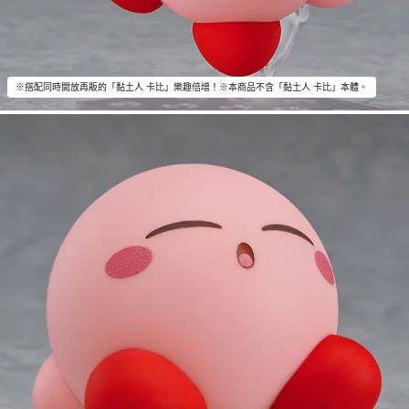
※搭配同時開放再販的「黏土人 卡比」樂趣倍增！※本商品不含「黏土人 卡比」本體。