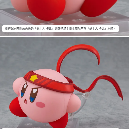
※搭配同時開放再販的「黏土人 卡比」樂趣倍增！※本商品不含「黏土人 卡比」本體。