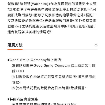
號戰艦「厭戰號(Warspite)」作為英國戰艦的首隻黏土人登
場！艦裝除了有在遊戲中彷彿坐在王座上的坐姿狀態，也可
變形成戰鬥姿態。而除了玩家熟悉的砲擊零件之外，搭配一
反常態險峻的攻擊表情，更能重現戰鬥場景。另外還有英國
戰艦不可或缺的紅茶以及教室場景中的「黑板」紙板，搭配
組合賞玩各式各樣的情境吧！
購買方法
■Good Smile Company線上商店
於預購期間在Good Smile Company線上商店皆可訂
購。（※）
※付款及收件地址資訊若有不完整的情況，將不適用此
條款。
※於本網站記載的時間皆為日本時間，敬請留意。
■特約商店實體通路
商品預購期間等詳細資訊，請洽詢各店鋪。