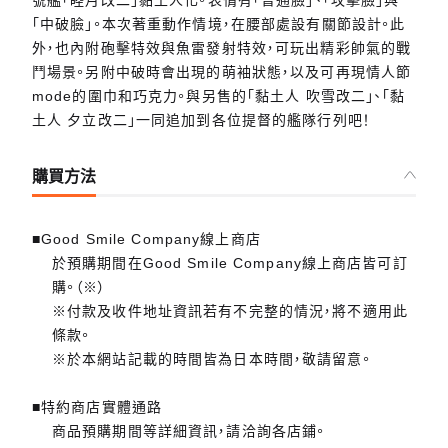
號艦「睦月改二」黏土人化。表情有「普通臉」、「攻擊臉」與
「中破臉」。本次著重動作情境，在腰部處設有關節設計。此
外，也內附砲擊特效與魚雷發射特效，可玩出精彩帥氣的戰
鬥場景。另附中破時會出現的萌袖狀態，以及可再現情人節
mode的圍巾和巧克力。與另售的「黏土人 吹雪改二」、「黏
土人 夕立改二」一同追加到各位提督的艦隊行列吧！
購買方法
■Good Smile Company線上商店
於預購期間在Good Smile Company線上商店皆可訂
購。（※）
※付款及收件地址資訊若有不完整的情況，將不適用此
條款。
※於本網站記載的時間皆為日本時間，敬請留意。
■特約商店實體通路
商品預購期間等詳細資訊，請洽詢各店鋪。