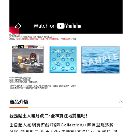
線上商店特典
於「GOODSMILE線上商店」訂購「黏土人 睦月改二」，
將贈送「
黏土人 睦月改二 特製外盒
」「
黏土人用特別規格台座
」「
海面背景片
」特典！
GOODSMILE線上商店特典
黏土人 睦月改二 特製外盒、
黏土人用特別規格台座、海面背景片
※黏土人 睦月改二 特製外盒、黏土人用特別規格台座、海面背景片將與商品一同發送。
※圖片為暫定設計，會有變更的可能性敬請見諒。
商品介紹
我是黏土人睦月改二。全神貫注地前進吧！
出自超人氣網頁遊戲『艦隊Collection』，睦月型驅逐艦一