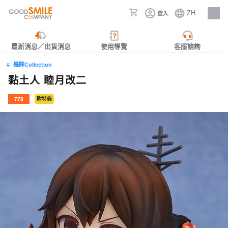
ZH
登入
人才招募
最新消息／出貨消息
使用導覽
客服諮詢
艦隊Collection
黏土人 睦月改二
778
附特典