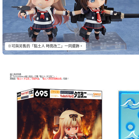
※可與另售的「黏土人 時雨改二」一同擺飾。
線上商店特典
於「GOODSMILE線上商店」訂購「黏土人 夕立改二」，
將贈送「
黏土人 夕立改二 特製外盒
」「
黏土人用特別規格台座
」特典！