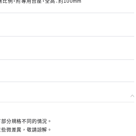
無比例・附專用台座・全高：約100mm
有部分規格不同的情況。
在些微差異，敬請諒解。