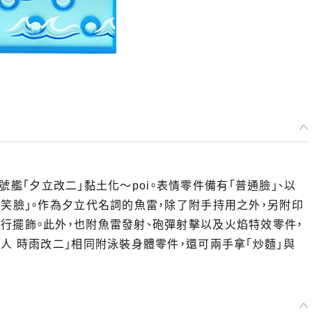
四號艦「夕立改二」黏土化～poi。表情零件備有「普通臉」、以
「笑臉」。作為夕立代名詞的魚雷，除了附手持用之外，另附印
行擺飾。此外，也附魚雷發射、砲彈射擊以及火焰特效零件，
人 時雨改二」相同附泳裝身體零件，還可兩手拿「炒麵」與