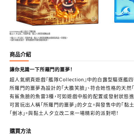
GOODSMILE線上商店 訂購特典
黏土人 夕立改二 特製外盒、黏土人用特別規格台座
※黏土人 夕立改二 特製外盒、黏土人用特別規格台座將與商品一同發送。
※圖片為暫定設計，會有變更的可能性敬請見諒。
商品介紹
讓你見識一下所羅門的噩夢！
超人氣網頁遊戲『艦隊Collection』中的白露型驅逐艦
所羅門的噩夢為設計的「大膽笑臉」、符合她性格的天然
有鯊魚臉的魚雷3種，可如遊戲中般的配置或發射狀態進
可賞玩出人稱「所羅門的噩夢」的夕立。與發售中的「黏土
「剉冰」。與黏土人夕立改二來一場精彩的派對吧！
購買方法