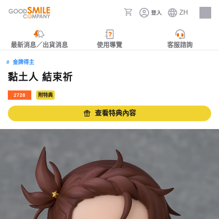
ZH
登入
人才招募
最新消息／出貨消息
使用導覽
客服諮詢
金牌得主
黏土人 結束祈
2728
附特典
查看特典內容