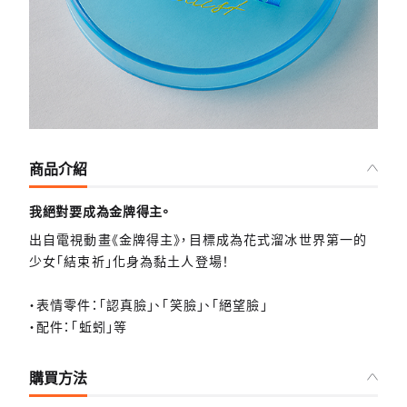
商品介紹
我絕對要成為金牌得主。
出自電視動畫《金牌得主》，目標成為花式溜冰世界第一的
少女「結束祈」化身為黏土人登場！
・表情零件：「認真臉」、「笑臉」、「絕望臉」
・配件：「蚯蚓」等
購買方法