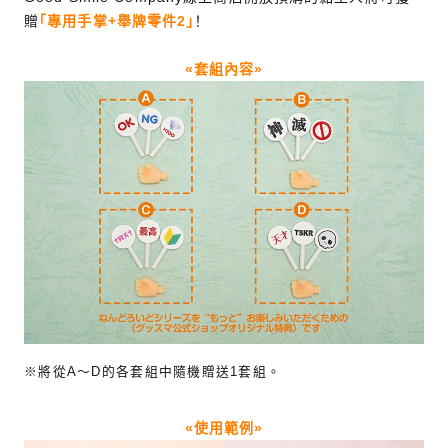
贈
「專用手掌+舉牌零件2」
！
«套組內容»
※將從A～D的各套組中隨機贈送1套組。
«使用範例»