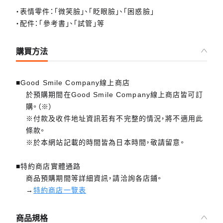
・表情零件：「微笑臉」、「眨眼臉」、「困惑臉」
・配件：「參考書」、「試管」等
購買方法
■Good Smile Company線上商店
於預購期間在Good Smile Company線上商店皆可訂
購。（※）
※付款及收件地址資訊若有不完整的情況，將不適用此
條款。
※於本網站記載的時間皆為日本時間，敬請留意。
■特約商店實體通路
商品預購期間等詳細資訊，請洽詢各店鋪。
→
特約商店一覽表
商品規格