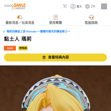
ZH
登入
人才招募
最新消息／出貨消息
使用導覽
客服諮詢
瑪莉的鍊金工房 Remake ～薩爾布魯克的鍊金術士～
黏土人 瑪莉
2608
附特典
查看特典內容