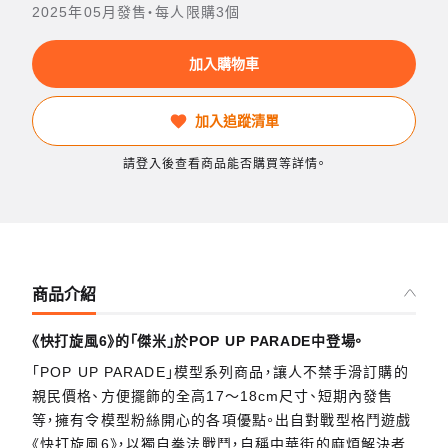
2025年05月發售・每人限購3個
加入購物車
加入追蹤清單
請登入後查看商品能否購買等詳情。
商品介紹
《快打旋風6》的「傑米」於POP UP PARADE中登場。
「POP UP PARADE」模型系列商品，讓人不禁手滑訂購的
親民價格、方便擺飾的全高17～18cm尺寸、短期內發售
等，擁有令模型粉絲開心的各項優點。出自對戰型格鬥遊戲
《快打旋風6》，以獨自拳法戰鬥，自稱中華街的麻煩解決者