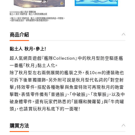
GOODSMILE線上商店 預購特典
黏土人 秋月 特製外盒、黏土人用特別規格台座
※黏土人 秋月 特製外盒、黏土人用特別規格台座將與商品一同發送。
※圖片為暫定設計，會有變更的可能性敬請見諒。
商品介紹
黏土人 秋月，參上！
超人氣網頁遊戲『艦隊Collection』中的秋月型防空驅逐艦
一番艦「秋月」黏土人化。
除了秋月型左右兩側展開的艦裝之外，長10cm的連裝砲也
可拆下後單獨擺飾。另外附可說是秋月型代名詞的「對空射
擊」特效零件，搭配各種砲擊與魚雷特效可再現秋月的砲雷
擊戰。表情零件備有「普通臉」、「中破臉」、「攻擊臉」，以及中
破身體零件。還有玩家們熟悉的「飯糰和醃蘿蔔」與「牛肉罐
頭」，也請賞玩秋月私底下的一面喔！
購買方法