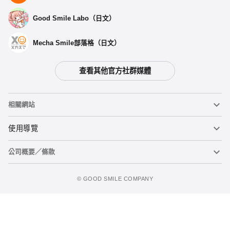
Good Smile Labo（日文）
Mecha Smile部落格（日文）
查看其他官方社群媒體
相關網站
黏土人
使用導覽
公司概要／條款
黏土人臉部製造機（英文）
重要公告
加入追蹤清單
figma
FAQ及各種諮詢
使用條款
©️ GOOD SMILE COMPANY
Mecha Smile（日文）
個人資料隱私權政策
POP UP PARADE