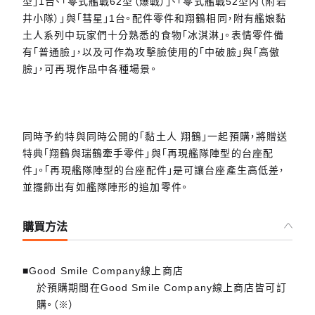
型」1台、「零式艦戰62型（爆戰）」、「零式艦戰52型丙（附岩
井小隊）」與「彗星」1台。配件零件和翔鶴相同，附有艦娘黏
土人系列中玩家們十分熟悉的食物「冰淇淋」。表情零件備
有「普通臉」，以及可作為攻擊臉使用的「中破臉」與「高傲
臉」，可再現作品中各種場景。
同時予約特與同時公開的「黏土人 翔鶴」一起預購，將贈送
特典「翔鶴與瑞鶴牽手零件」與「再現艦隊陣型的台座配
件」。「再現艦隊陣型的台座配件」是可讓台座產生高低差，
並擺飾出有如艦隊陣形的追加零件。
購買方法
■Good Smile Company線上商店
於預購期間在Good Smile Company線上商店皆可訂
購。（※）