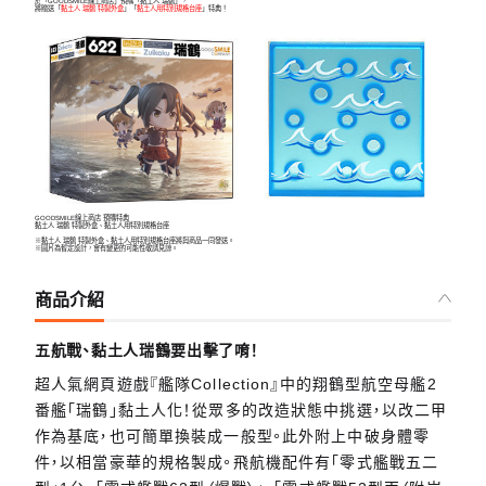
於「GOODSMILE線上商店」預購「黏土人 瑞鶴」，
將贈送「
黏土人 瑞鶴 特製外盒
」「
黏土人用特別規格台座
」特典！
GOODSMILE線上商店 預購特典
黏土人 瑞鶴 特製外盒、黏土人用特別規格台座
※黏土人 瑞鶴 特製外盒、黏土人用特別規格台座將與商品一同發送。
※圖片為暫定設計，會有變更的可能性敬請見諒。
商品介紹
五航戰、黏土人瑞鶴要出擊了唷！
超人氣網頁遊戲『艦隊Collection』中的翔鶴型航空母艦2
番艦「瑞鶴」黏土人化！從眾多的改造狀態中挑選，以改二甲
作為基底，也可簡單換裝成一般型。此外附上中破身體零
件，以相當豪華的規格製成。飛航機配件有「零式艦戰五二