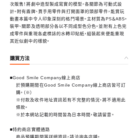
次販售！將劇中造型製成寫實的模型，各關節為可動式設
計。附有盾牌、貫手用零件與打開面罩的頭部零件，能賞玩
動畫本篇中令人印象深刻的格鬥場景。主材質為PS＆ABS。
裝甲、關節及透明部分各以不同成型色分色。並附有上色完
成零件與重現各處標誌的水轉印貼紙，組裝起來便能重現
其近似劇中的樣貌。
購買方法
■Good Smile Company線上商店
於預購期間在Good Smile Company線上商店皆可訂
購。（※）
※付款及收件地址資訊若有不完整的情況，將不適用此
條款。
※於本網站記載的時間皆為日本時間，敬請留意。
■特約商店實體通路
商品預購期間等詳細資訊，請洽詢各店鋪。