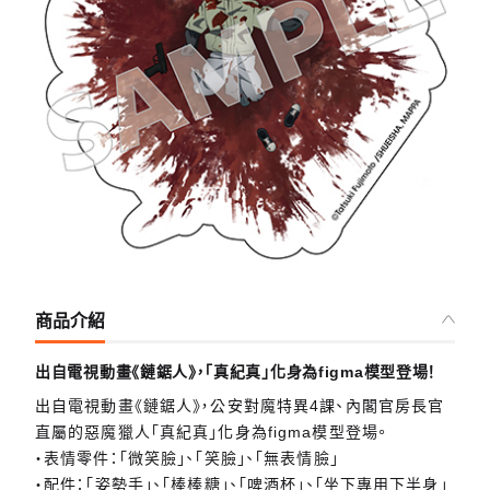
商品介紹
出自電視動畫《鏈鋸人》，「真紀真」化身為figma模型登場！
出自電視動畫《鏈鋸人》，公安對魔特異4課、內閣官房長官
直屬的惡魔獵人「真紀真」化身為figma模型登場。
・表情零件：「微笑臉」、「笑臉」、「無表情臉」
・配件：「姿勢手」、「棒棒糖」、「啤酒杯」、「坐下專用下半身」