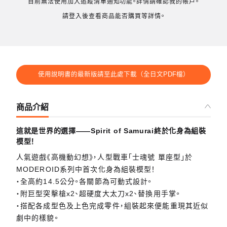
目前無法使用加入追蹤清單通知功能。詳情請確認我的帳戶。
請登入後查看商品能否購買等詳情。
使用說明書的最新版請至此處下載（全日文PDF檔）
商品介紹
這就是世界的選擇——Spirit of Samurai終於化身為組裝
模型！
人氣遊戲《高機動幻想》，人型戰車「士魂號 單座型」於
MODEROID系列中首次化身為組裝模型！
・全高約14.5公分。各關節為可動式設計。
・附巨型突擊槍x2、超硬度大太刀x2、替換用手掌。
・搭配各成型色及上色完成零件，組裝起來便能重現其近似
劇中的樣貌。