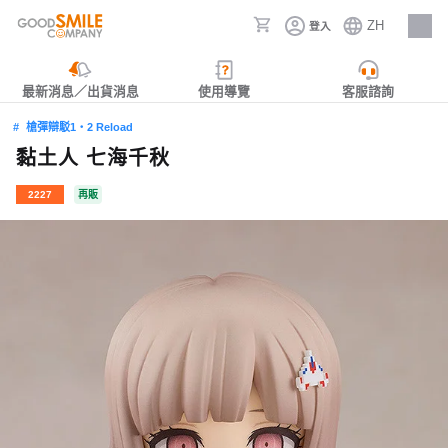
ZH
登入
人才招募
最新消息／出貨消息
使用導覽
客服諮詢
槍彈辯駁1‧2 Reload
黏土人 七海千秋
2227
再販