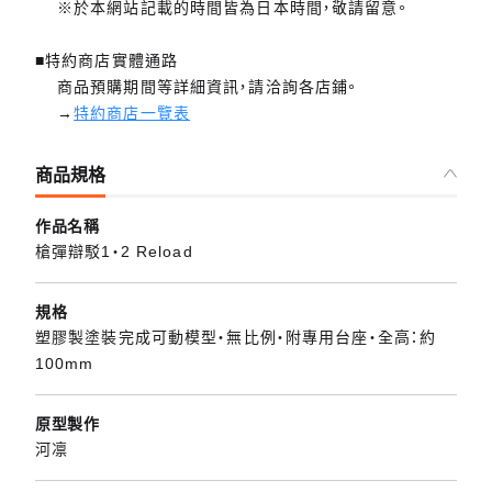
※於本網站記載的時間皆為日本時間，敬請留意。
■特約商店實體通路
商品預購期間等詳細資訊，請洽詢各店鋪。
→
特約商店一覽表
商品規格
作品名稱
槍彈辯駁1‧2 Reload
規格
塑膠製塗裝完成可動模型・無比例・附專用台座・全高：約
100mm
原型製作
河凛