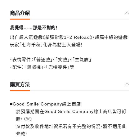
商品介紹
我覺得……那是不對的！
出自超人氣遊戲《槍彈辯駁1・2 Reload》，超高中級的遊戲
玩家「七海千秋」化身為黏土人登場！
・表情零件：「普通臉」、「笑臉」、「生氣臉」
・配件：「遊戲機」、「兜帽零件」等
購買方法
■Good Smile Company線上商店
於預購期間在Good Smile Company線上商店皆可訂
購。（※）
※付款及收件地址資訊若有不完整的情況，將不適用此
條款。