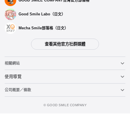
GOOD SMILE COMPANY台灣官方部落格
Good Smile Labo（日文）
Mecha Smile部落格（日文）
查看其他官方社群媒體
選擇類型
相關網站
【再販】 春麗 - 預定於2026年08月發售
黏土人
使用導覽
預購截止
公司概要／條款
黏土人臉部製造機（英文）
重要公告
春麗 -預定於 2024年07月發售
加入追蹤清單
預購截止
figma
FAQ及各種諮詢
使用條款
©️ GOOD SMILE COMPANY
Mecha Smile（日文）
個人資料隱私權政策