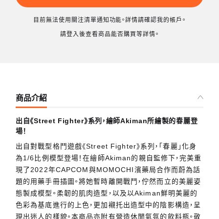
目前無法使用關注清單通知功能。詳情請確認我的帳戶。
請登入後查看商品能否購買等詳情。
商品介紹
出自《Street Fighter》系列，繪師Akiman所繪製的春麗登
場！
出自對戰型格鬥遊戲《Street Fighter》系列，「春麗」化身
為1/6比例模型登場！在繪師Akiman的親自監修下，完美重
現了2022年CAPCOM與MOMOCHI濱藥局合作而蔚為話
題的用藥手冊插圖。將她暫時離開戰鬥，佇然而立的美麗姿
態製成模型。柔韌的肌肉造型，以及以Akiman鮮明美麗的
色彩為基底進行的上色，更加襯托出造型中的陰影構造，呈
現出迷人的樣貌。本商品亦附有營造休閒氣氛的飲料瓶。敬