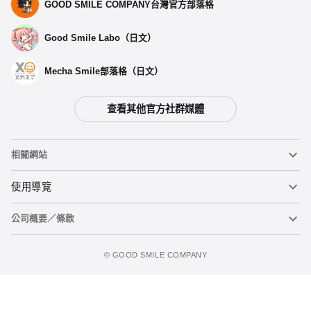
選擇類型
GOOD SMILE COMPANY台灣官方部落格
Good Smile Labo（日文）
「SK∞ エスケーエイト」 アクリルスタンド レキ
預購期間：2023年08月06日~至 (JST)2023年09月06日
2023年10月發售・每人限購3個
Mecha Smile部落格（日文）
「SK∞ エスケーエイト」 アクリルスタンド スノー
查看其他官方社群媒體
預購期間：2023年08月06日~至 (JST)2023年09月06日
2023年10月發售・每人限購3個
相關網站
「SK∞ エスケーエイト」 アクリルスタンド Cherry blossom
預購期間：2023年08月06日~至 (JST)2023年09月06日
黏土人
使用導覽
2023年10月發售・每人限購3個
公司概要／條款
黏土人臉部製造機（英文）
重要公告
「SK8 the Infinity」壓克力立牌 Joe
加入追蹤清單
預購期間：2023年08月06日~至 (JST)2023年09月06日
figma
FAQ及各種諮詢
使用條款
2023年10月發售・每人限購3個
©️ GOOD SMILE COMPANY
Mecha Smile（日文）
個人資料隱私權政策