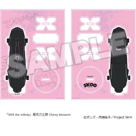
「SK8 the Infinity」壓克力立牌 Cherry blossom