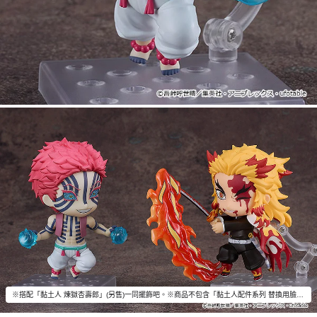
※搭配「黏土人 煉獄杏壽郎」(另售)一同擺飾吧。※商品不包含「黏土人配件系列 替換用臉部表情 鬼滅之刃02」。