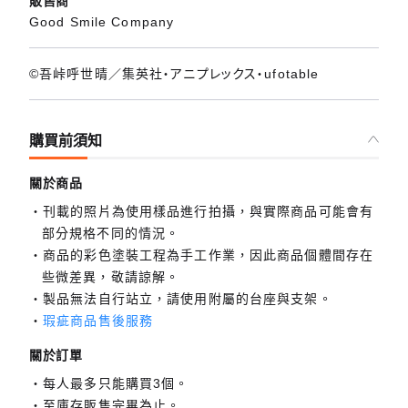
販售商
Good Smile Company
©吾峠呼世晴／集英社・アニプレックス・ufotable
購買前須知
關於商品
刊載的照片為使用樣品進行拍攝，與實際商品可能會有
部分規格不同的情況。
商品的彩色塗裝工程為手工作業，因此商品個體間存在
些微差異，敬請諒解。
製品無法自行站立，請使用附屬的台座與支架。
瑕疵商品售後服務
關於訂單
每人最多只能購買3個。
至庫存販售完畢為止。