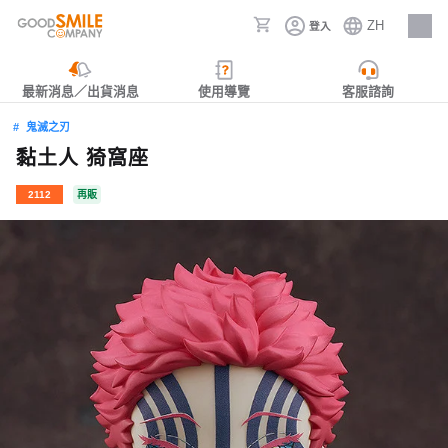
ZH
登入
人才招募
最新消息／出貨消息
使用導覽
客服諮詢
鬼滅之刃
黏土人 猗窩座
2112
再販