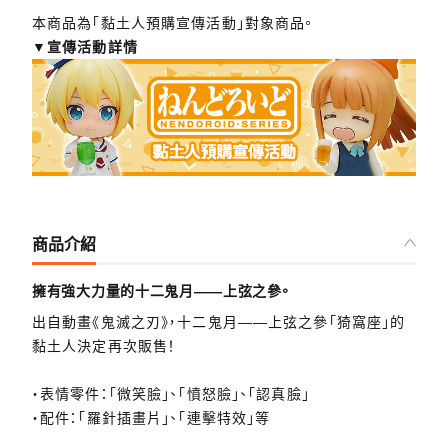
本商品為「黏土人預購宣傳活動」對象商品。
▼宣傳活動詳情
商品介紹
擁有強大力量的十二鬼月——上弦之參。
出自動畫《鬼滅之刃》，十二鬼月——上弦之參「猗窩座」的
黏土人決定再次販售！
・表情零件：「微笑臉」、「憤怒臉」、「認真臉」
・配件：「羅針插畫片」、「連擊特效」等