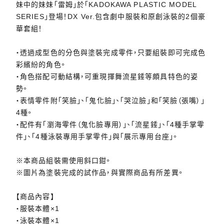
妹中的妹妹「雷姆」於「KADOKAWA PLASTIC MODEL
SERIES」登場！DX Ver.包含劇中服裝和原創泳裝的2個豪
華套組！
・透過成型色的分色與塗裝完成零件，只要組裝即可完成色
彩繽紛的角色。
・角色搭配可動結構，可重現揮舞流星錘等頗具特色的姿
勢。
・表情零件附「笑臉」、「鬼化臉」、「哭泣臉」和「笑臉（張嘴）」
4種。
・配件有「瀏海零件（鬼化臉專用）」、「流星錘」、「4種手掌零
件」、「4種泳裝專用手掌零件」與「展示專用台座」。
※本商品組裝需使用斜口鉗。
※圖片為塗裝完成的試作品，與實際商品有所差異。
【商品內容】
・服裝本體×1
・泳裝本體×1