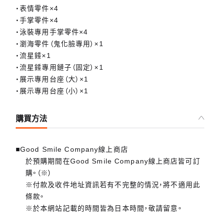
・表情零件×4
・手掌零件×4
・泳裝專用手掌零件×4
・瀏海零件（鬼化臉專用）×1
・流星錘×1
・流星錘專用鏈子（固定）×1
・展示專用台座（大）×1
・展示專用台座（小）×1
購買方法
■Good Smile Company線上商店
於預購期間在Good Smile Company線上商店皆可訂
購。（※）
※付款及收件地址資訊若有不完整的情況，將不適用此
條款。
※於本網站記載的時間皆為日本時間，敬請留意。