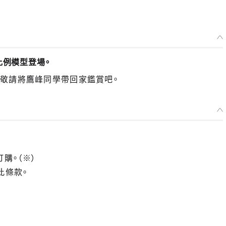
比例模型登場。
。敬請將鷹峰同學帶回家鑑賞吧。
訂購。（※）
此條款。