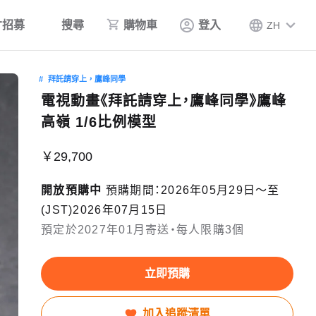
才招募
搜尋
購物車
登入
ZH
拜託請穿上，鷹峰同學
電視動畫《拜託請穿上，鷹峰同學》鷹峰
高嶺 1/6比例模型
￥29,700
開放預購中
預購期間：2026年05月29日〜至
(JST)2026年07月15日
預定於2027年01月寄送・每人限購3個
立即預購
加入追蹤清單