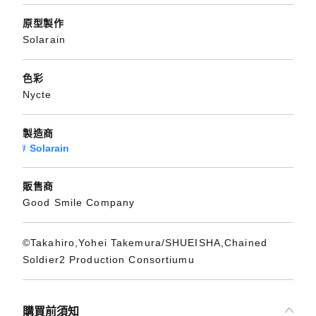
原型製作
Solarain
色彩
Nycte
製造商
Solarain
販售商
Good Smile Company
©Takahiro,Yohei Takemura/SHUEISHA,Chained
Soldier2 Production Consortiumu
購買前須知