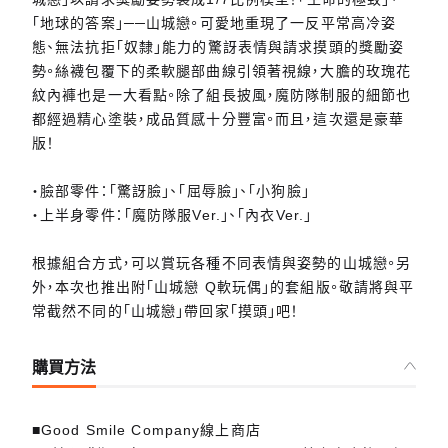
「地球的答案」──山城戀。可愛地重現了一反平常高冷姿
態、無法抗拒「奴隸」能力的驚訝表情與請求摸頭的獎勵姿
勢。絲襪包覆下的柔軟腿部曲線引領著視線，大膽的玫瑰花
紋內褲也是一大看點。除了組長披風，魔防隊制服的細節也
都經過精心塗裝，成品質感十分豐富。而且，這次還是豪華
版！
・臉部零件：「驚訝臉」、「屈辱臉」、「小狗臉」
・上半身零件：「魔防隊服Ver.」、「內衣Ver.」
根據組合方式，可以賞玩各種不同表情與姿勢的山城戀。另
外，本次也推出附「山城戀 Q軟玩偶」的套組版。敬請將與平
常截然不同的「山城戀」帶回家「摸頭」吧！
購買方法
■Good Smile Company線上商店