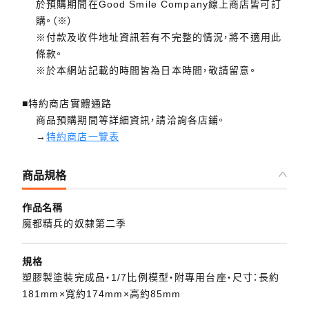
於預購期間在Good Smile Company線上商店皆可訂
購。（※）
※付款及收件地址資訊若有不完整的情況，將不適用此
條款。
※於本網站記載的時間皆為日本時間，敬請留意。
■特約商店實體通路
商品預購期間等詳細資訊，請洽詢各店鋪。
→
特約商店一覽表
商品規格
作品名稱
魔都精兵的奴隸第二季
規格
塑膠製塗裝完成品・1/7比例模型・附專用台座・尺寸：長約
181mm×寬約174mm×高約85mm