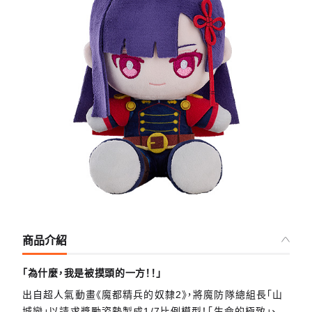
商品介紹
「為什麼，我是被摸頭的一方！！」
出自超人氣動畫《魔都精兵的奴隸2》，將魔防隊總組長「山
城戀」以請求獎勵姿勢製成1/7比例模型！「生命的極致」、