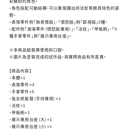
彩繽紛的角色。
・角色搭配可動結構，可以重現擺出持法杖等頗具特色的姿
勢。
・表情零件附「無表情臉」、「憤怒臉」與「鄙視臉」3種。
・配件附「瀏海零件（憤怒臉專用）」、「法杖」、「甲板刷」、「5
種手掌零件」與「展示專用台座」。
※本商品組裝需使用斜口鉗。
※圖片為塗裝完成的試作品，與實際商品有所差異。
【商品內容】
・本體×1
・表情零件×3
・手掌零件×5
・兔女郎髮箍（手持專用）×1
・法杖×1
・甲板刷×1
・展示專用台座（大）×1
・展示專用台座（小）×1