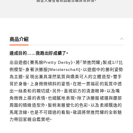
請登入後查看商品能否購買等詳情。
商品介紹
達成目的……我跑出好成績了。
出自遊戲《賽馬娘Pretty Derby》，將「榮進閃耀」製成1/7比
例模型。身著決勝服[Meisterschaft]，以遊戲中的勝利姿勢
為主題，呈現出兼具凜然氣質與嬌美可人的立體造型。雙手
背於身後、上身微微傾斜的姿態，在她一貫端莊的氣質中透
出一絲柔和的親切感。另外，直視前方的清澈眼神，以及嘴
角微微上揚的表情，也細膩地表現。除了決勝服裙擺與腰部
周圍的精緻造型外，髮梢漸層變化的色彩，以及柔順飄逸的
馬尾流線，也是不可錯過的看點。敬請將榮進閃耀的全新魅
力帶回家親自鑑賞吧。