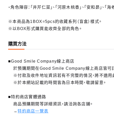
・角色陣容：「井芹仁菜」、「河原木桃香」、「安和昴」、「海老
※本商品為1BOX=5pcs的收藏系列（盲盒）樣式。
※以BOX形式購買能收齊全部的角色。
購買方法
■Good Smile Company線上商店
於預購期間在Good Smile Company線上商店皆可
※付款及收件地址資訊若有不完整的情況，將不適用
※於本網站記載的時間皆為日本時間，敬請留意。
■特約商店實體通路
商品預購期間等詳細資訊，請洽詢各店鋪。
→
特約商店一覽表