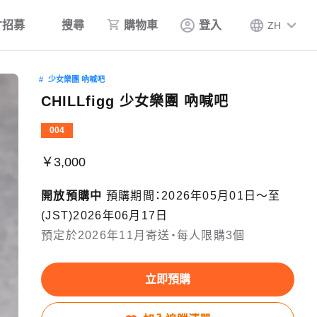
才招募
搜尋
購物車
登入
ZH
少女樂團 吶喊吧
CHILLfigg 少女樂團 吶喊吧
004
￥3,000
開放預購中
預購期間：2026年05月01日〜至
(JST)2026年06月17日
預定於2026年11月寄送・每人限購3個
立即預購