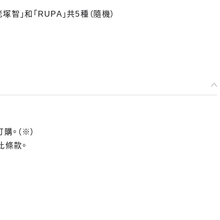
塚智」和「RUPA」共5種（隨機）
訂購。（※）
此條款。