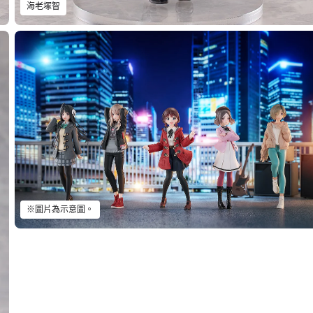
海老塚智
※圖片為示意圖。