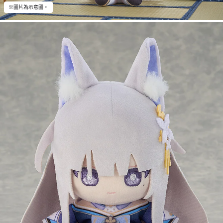
※圖片為示意圖。