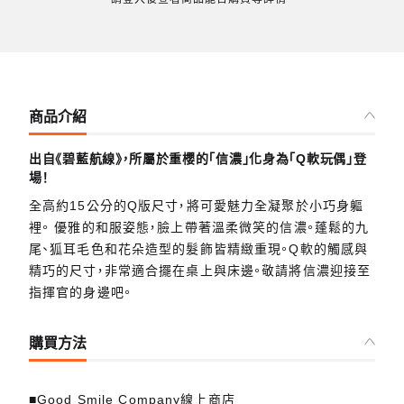
商品介紹
出自《碧藍航線》，所屬於重櫻的「信濃」化身為「Q軟玩偶」登
場！
全高約15公分的Q版尺寸，將可愛魅力全凝聚於小巧身軀
裡。 優雅的和服姿態，臉上帶著溫柔微笑的信濃。蓬鬆的九
尾、狐耳毛色和花朵造型的髮飾皆精緻重現。Q軟的觸感與
精巧的尺寸，非常適合擺在桌上與床邊。敬請將信濃迎接至
指揮官的身邊吧。
購買方法
■Good Smile Company線上商店