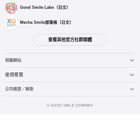
Good Smile Labo（日文）
Mecha Smile部落格（日文）
查看其他官方社群媒體
相關網站
黏土人
使用導覽
公司概要／條款
黏土人臉部製造機（英文）
重要公告
立即預購
figma
FAQ及各種諮詢
使用條款
©️ GOOD SMILE COMPANY
Mecha Smile（日文）
個人資料隱私權政策
POP UP PARADE
關於特定商務交易法之標示