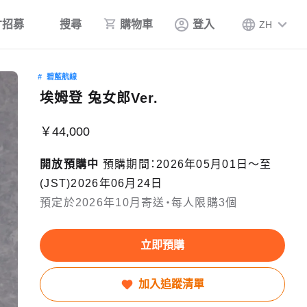
才招募
搜尋
購物車
登入
ZH
碧藍航線
埃姆登 兔女郎Ver.
￥44,000
開放預購中
預購期間：2026年05月01日〜至
(JST)2026年06月24日
預定於2026年10月寄送・每人限購3個
立即預購
加入追蹤清單