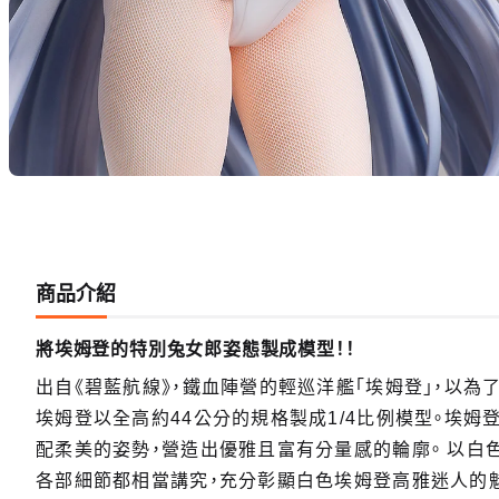
商品介紹
將埃姆登的特別兔女郎姿態製成模型！！
出自《碧藍航線》，鐵血陣營的輕巡洋艦「埃姆登」，以為
埃姆登以全高約44公分的規格製成1/4比例模型。埃姆
配柔美的姿勢，營造出優雅且富有分量感的輪廓。 以白
各部細節都相當講究，充分彰顯白色埃姆登高雅迷人的魅