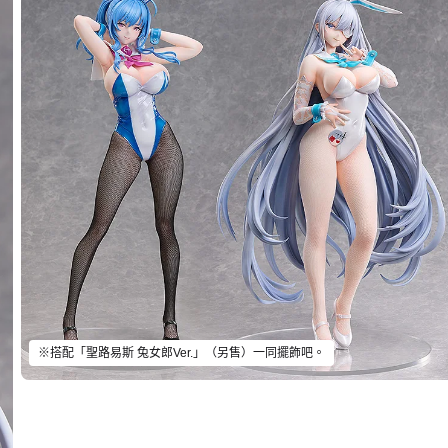
※搭配「聖路易斯 兔女郎Ver.」（另售）一同擺飾吧。