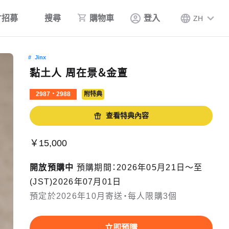
才招募
搜尋
購物車
登入
ZH
Jinx
黏土人 周在景＆金亶
2987・2988
附特典
查看特典內容
￥15,000
開放預購中
預購期間：2026年05月21日〜至
(JST)2026年07月01日
預定於2026年10月寄送・每人限購3個
立即預購