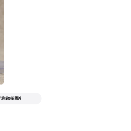
示剩餘6張圖片