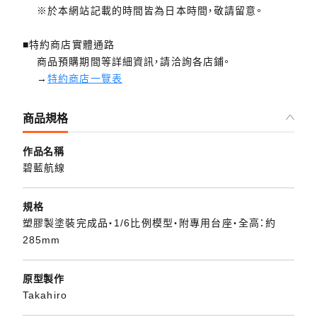
※於本網站記載的時間皆為日本時間，敬請留意。
■特約商店實體通路
商品預購期間等詳細資訊，請洽詢各店鋪。
→
特約商店一覽表
商品規格
作品名稱
碧藍航線
規格
塑膠製塗裝完成品・1/6比例模型・附專用台座・全高：約
285mm
原型製作
Takahiro