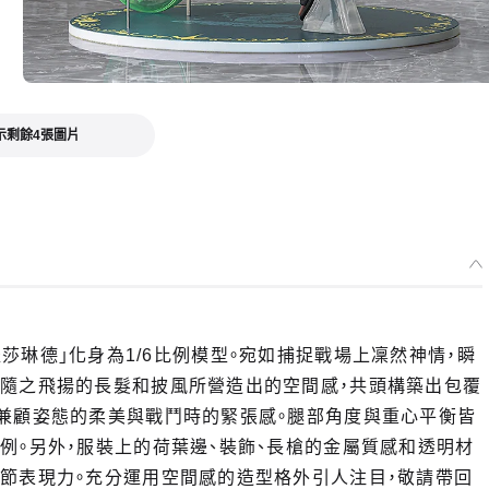
示剩餘4張圖片
，「羅莎琳德」化身為1/6比例模型。宛如捕捉戰場上凜然神情，瞬
、隨之飛揚的長髮和披風所營造出的空間感，共頭構築出包覆
時兼顧姿態的柔美與戰鬥時的緊張感。腿部角度與重心平衡皆
例。另外，服裝上的荷葉邊、裝飾、長槍的金屬質感和透明材
細節表現力。充分運用空間感的造型格外引人注目，敬請帶回