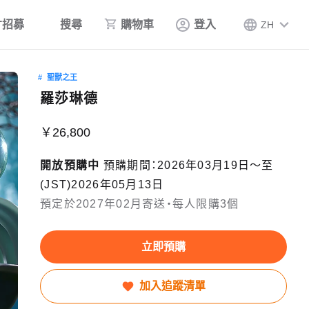
才招募
搜尋
購物車
登入
ZH
聖獸之王
羅莎琳德
￥26,800
開放預購中
預購期間：2026年03月19日〜至
(JST)2026年05月13日
預定於2027年02月寄送・每人限購3個
立即預購
加入追蹤清單