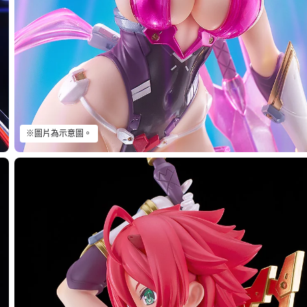
※圖片為示意圖。