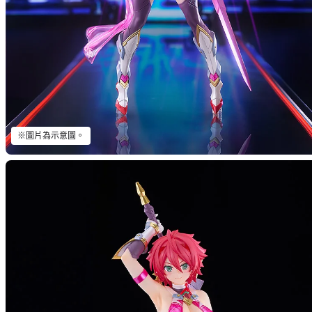
※圖片為示意圖。