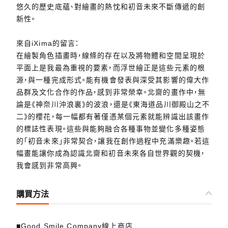
悠久的歷史底蘊、對繪畫的熱忱和初音未來不斷傳遞的創
新性。
來自iXima的留言：
在繪製角色插畫時，線條的存在以及將物體和空間呈現於
平面上是我最為重視的要素，而浮世繪正是這些元素的根
源，與一種完成形式。能有機會發表與深受其影響的偉大作
品群及文化合作的作品，感到非常榮幸。北齋的畫作中，無
論是《神奈川沖浪裏》的波浪，還是《東海道品川御殿山之不
二》的櫻花，每一幅都有著僅憑某個元素就能辨識出該畫作
的標誌性表現。這些與能夠融合各種事物並變化多種姿態
的「初音未來」非常契合，讓我在創作過程中充滿樂趣。若這
幅畫能讓你成為認識北齋和初音未來各自世界觀的契機，
我會感到非常高興。
購買方法
■Good Smile Company線上商店