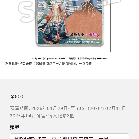
葛飾北齋×初音未來 立體磁鐵 富嶽三十六景 凱風快情 外盒包裝
￥800
預購期間：2026年01月29日~至 (JST)2026年02月11日
2026年04月發售・每人限購3個
類型