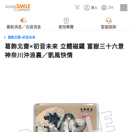
ZH
登入
人才招募
最新消息／出貨消息
使用導覽
客服諮詢
葛飾北齋×初音未來
葛飾北齋×初音未來 立體磁鐵 富嶽三十六景
神奈川沖浪裏／凱風快情