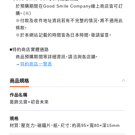
於預購期間在Good Smile Company線上商店皆可訂
購。（※）
※付款及收件地址資訊若有不完整的情況，將不適用此
條款。
※於本網站記載的時間皆為日本時間，敬請留意。
■特約商店實體通路
商品預購期間等詳細資訊，請洽詢各店鋪。
→
特約商店一覽表
商品規格
作品名稱
葛飾北齋×初音未來
規格
材質：壓克力、磁鐵片、紙・尺寸：約高95×寬80×深15mm