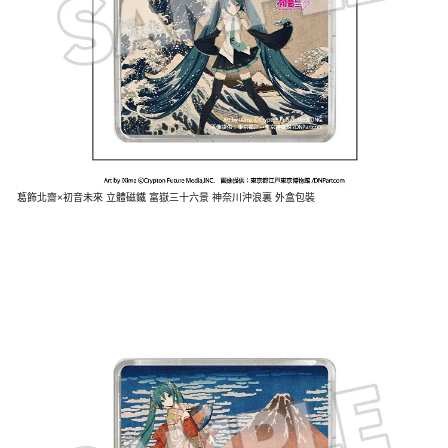
葛飾北齋×初音未來 立體磁鐵 富嶽三十六景 神奈川沖浪裏 外盒包裝