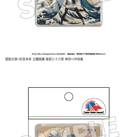
葛飾北齋×初音未來 立體磁鐵 富嶽三十六景 神奈川沖浪裏