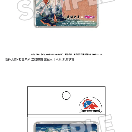
葛飾北齋×初音未來 立體磁鐵 富嶽三十六景 凱風快情