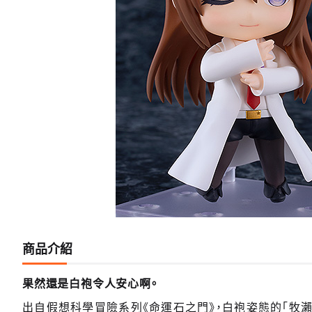
商品介紹
果然還是白袍令人安心啊。
出自假想科學冒險系列《命運石之門》，白袍姿態的「牧瀨紅