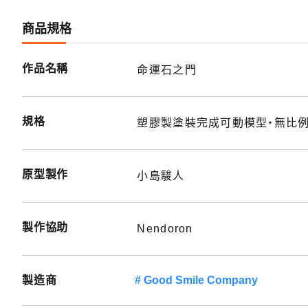
商品規格
作品名稱
命運石之門
規格
塑膠製塗裝完成可動模型・無比例・
原型製作
小島駿人
製作協助
Nendoron
製造商
Good Smile Company