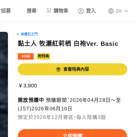
才招募
搜尋
購物車
登入
ZH
命運石之門
黏土人 牧瀨紅莉栖 白袍Ver. Basic
3040
附特典
查看特典內容
￥3,900
開放預購中
預購期間：2026年04月28日〜至
(JST)2026年06月10日
預定於2026年12月寄送・每人限購3個
立即預購