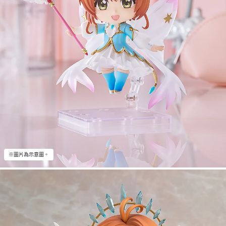
※圖片為示意圖。