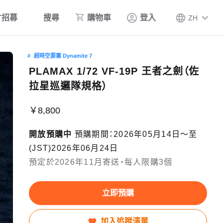
才招募
搜尋
購物車
登入
ZH
超時空要塞 Dynamite 7
PLAMAX 1/72 VF-19P 王者之劍（佐
拉星巡邏隊規格）
￥8,800
開放預購中
預購期間：2026年05月14日〜至
(JST)2026年06月24日
預定於2026年11月寄送・每人限購3個
立即預購
加入追蹤清單