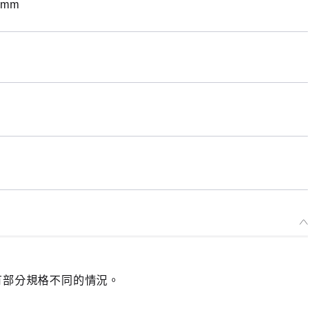
mm
選擇類型
玩偶 夏目安安
開放預購中
玩偶 佐伯米莉亞
開放預購中
有部分規格不同的情況。