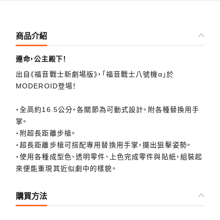
商品介紹
遵命，公主殿下！
出自《福音戰士新劇場版》，「福音戰士八號機α」於
MODEROID登場！
・全高約16.5公分。各關節為可動式設計。附各種替換用手
掌。
・附超長距離步槍。
・超長距離步槍可搭配專用替換用手掌，擺出狙擊姿勢。
・使用各種成型色、透明零件、上色完成零件與貼紙，組裝起
來便能重現其近似劇中的樣貌。
購買方法