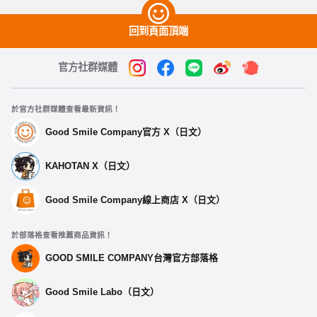
回到頁面頂端
官方社群媒體
於官方社群媒體查看最新資訊！
Good Smile Company官方 X（日文）
KAHOTAN X（日文）
選擇類型
Good Smile Company線上商店 X（日文）
初音未來 賽車Ver. 2025 鑰匙圈 A
於部落格查看推薦商品資訊！
預購期間：2025年11月25日~至 (JST)2025年12月10日
2026年04月發售・每人限購3個
GOOD SMILE COMPANY台灣官方部落格
Good Smile Labo（日文）
初音未來 賽車Ver. 2025 鑰匙圈 B
預購期間：2025年11月25日~至 (JST)2025年12月10日