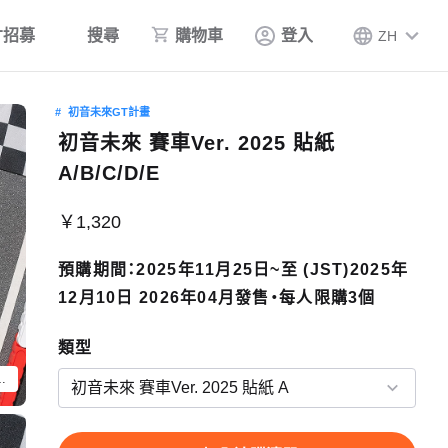
才招募
搜尋
購物車
登入
ZH
初音未來GT計畫
初音未來 賽車Ver. 2025 貼紙
A/B/C/D/E
￥1,320
預購期間：2025年11月25日~至 (JST)2025年
12月10日 2026年04月發售・每人限購3個
類型
車Ver. 2025 貼紙 A」以外的物品。