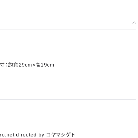
預購期間：2025年11月25日~至 (JST)2025年12月10日
2026年04月發售・每人限購3個
初音未來 賽車Ver. 2025 貼紙E
預購期間：2025年11月25日~至 (JST)2025年12月10日
2026年04月發售・每人限購3個
寸：約寬29cm×高19cm
pro.net directed by コヤマシゲト