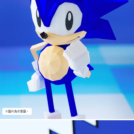
※圖片為示意圖。