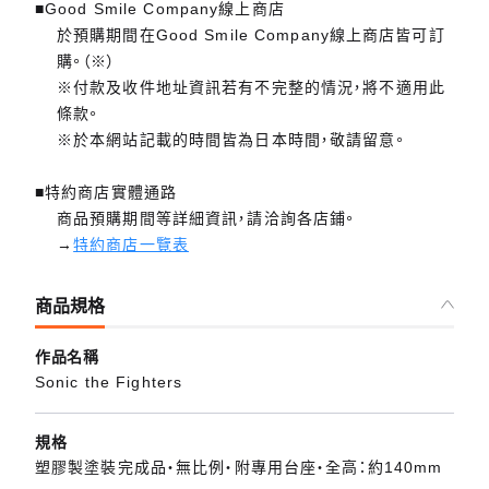
■Good Smile Company線上商店
於預購期間在Good Smile Company線上商店皆可訂
購。（※）
※付款及收件地址資訊若有不完整的情況，將不適用此
條款。
※於本網站記載的時間皆為日本時間，敬請留意。
■特約商店實體通路
商品預購期間等詳細資訊，請洽詢各店鋪。
→
特約商店一覽表
商品規格
作品名稱
Sonic the Fighters
規格
塑膠製塗裝完成品・無比例・附專用台座・全高：約140mm