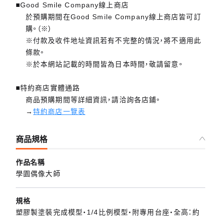
■Good Smile Company線上商店
於預購期間在Good Smile Company線上商店皆可訂
購。（※）
※付款及收件地址資訊若有不完整的情況，將不適用此
條款。
※於本網站記載的時間皆為日本時間，敬請留意。
■特約商店實體通路
商品預購期間等詳細資訊，請洽詢各店鋪。
→
特約商店一覽表
商品規格
作品名稱
學園偶像大師
規格
塑膠製塗裝完成模型・1/4比例模型・附專用台座・全高：約