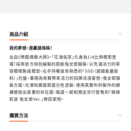
商品介紹
我的夢想，是贏過姊姊！
出自《學園偶像大師》，「花海佑芽」化身為1/4比例模型登
場！採用官方特別繪製的原創兔女郎服裝，以充滿活力的笑
容模樣製成模型。右手持著放有熟悉的「SSD（超級能量飲
料）」托盤，重現為來賓帶來活力的招牌活潑姿態。兔女郎服
裝方面，光澤和霧面質感分色塗裝，使用真實布料製作的網
襪營造出真實的存在感。敬請一起和預定另行發售的「姬崎
莉波 兔女郎Ver.」帶回家吧。
購買方法