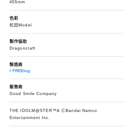
455mm
色彩
松田Model
製作協助
Dragoncraft
製造商
FREEing
販售商
Good Smile Company
THE IDOLM@STER™& ⒸBandai Namco
Entertainment Inc.