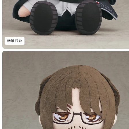
玩偶 良秀