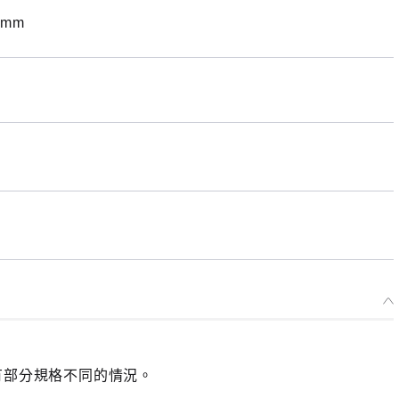
玩偶 Ishmael
mm
開放預購中
玩偶 Gregor
開放預購中
有部分規格不同的情況。